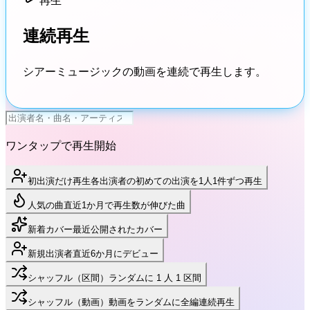
再生
連続再生
シアーミュージックの動画を連続で再生します。
ワンタップで再生開始
初出演だけ再生
各出演者の初めての出演を1人1件ずつ再生
人気の曲
直近1か月で再生数が伸びた曲
新着カバー
最近公開されたカバー
新規出演者
直近6か月にデビュー
シャッフル（区間）
ランダムに 1 人 1 区間
シャッフル（動画）
動画をランダムに全編連続再生