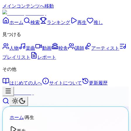
メインコンテンツへ移動
Sheer Clip
ホーム
検索
ランキング
再生
推し
見つける
人物
楽曲
動画
校舎
講師
アーティスト
プレイリスト
レポート
その他
はじめての人へ
サイトについて
更新履歴
Sheer Clip
ホーム
/
再生